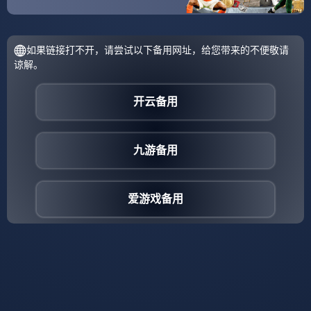
第三个进球同样与罗德里戈有关,他在左路一次精彩的挑球过人后送出
一记精妙的弧线球传中，伊朗门将出击失误，后点的佩里西奇头球顶
进空门，三比零的比分彻底杀死了比赛悬念，数据显示，克罗地亚全
场控球率高达百分之七十三，传球成功率超过百分之九十，射门次数
二十三次是对手的四倍之多，这是一场教科书般的控球致胜案例。
伊朗队并非没有机会,他们在下半场中段曾经通过一次快速反击制造了
威胁，前锋塔雷米的射门擦着立柱偏出，但总体而言，伊朗队在技术
层面和战术执行上与克罗地亚存在着明显差距，这支曾经在2018年世
界杯上差点掀翻西班牙队和葡萄牙队的亚洲劲旅，在面对经验更加丰
富、技术更加全面的克罗地亚时，显得有些力不从心。