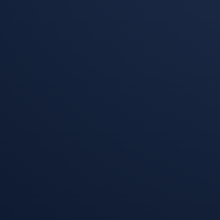
舞台上带领
寸土地。
丹麦队凭借
来说，他们