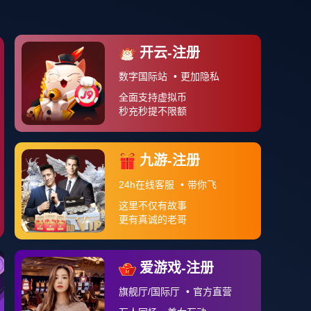
中文版
English