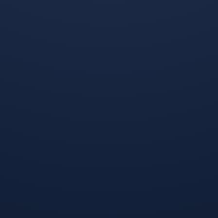
一支北欧劲旅走向胜利，这听起来有些不可思议，但这就是现代足球的魅
这场关键胜利，以两胜一平的战绩位列G组第二，顺利挺进十六强，而哥
更愿意记住的，是那个在7月的热浪中，用一双魔术般的双脚，带领他们