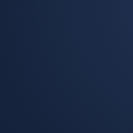
比赛进入最
他短传后迅
在最后时刻
当主裁判吹
率高达93
乱的球队重
赛后，国际