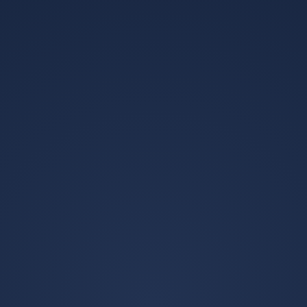
，丹麦主帅果断调整战术，将佩德里的位置前移，赋予他更多前场自由活
接到队友的横敲，他虚晃一枪，佯装射门骗过了哥伦比亚两名防守球员，
球直挂远角，1:1！丹麦队扳平了比分。
麦队士气大振，而佩德里的表演才刚刚开始，第68分钟，佩德里在中场
防守球员甩在身后，随即送出一脚穿透性的斜塞，找到了埋伏在禁区内的
出底线，丹麦队虽然未能完成反超，但佩德里这次中场魔舞般的盘带，几