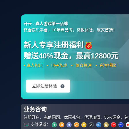
开云专注提供全球足球篮球赛事即时比分直播服务，kai
首页
赛程公布
世界杯热点
Contact us
Home