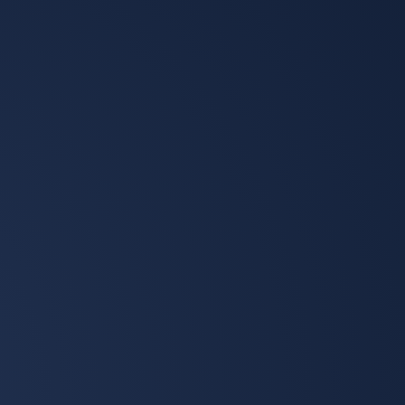
度、他近乎不讲理的冲击力，让美国队的后防线瞬间感受到了
那个在比利时国家队叱咤风云、令所有后卫闻风丧胆的“小魔
夹防，他先是用一个扎实的倚靠扛住一人，随后用脚后跟一
射，皮球贴着草皮窜入球门远角，2比2，卢卡库用一粒充满
的斗志，也像一记重锤，砸在了美国队坚硬的防守盾牌上,
不断碾压着美国队的防线，他的一次次争顶、一次次护球、
阿劳霍的传中，他倚住防守球员，用一个匪夷所思的“空中转
足以入选当届世界杯的最佳进球候选，卢卡库在那一刻，仿佛