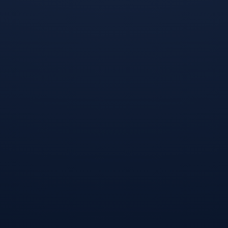
响起，比分定格在3比2，乌拉圭人疯狂庆祝，他们在这场死亡之组的硬
，并非踢得不好，他们只是遇上了一位状态爆棚、不可阻挡的“黑色巨塔
死亡之组,他们从不畏惧任何对手。
场比赛中完成了从“快乐男孩”到“国家英雄”的华丽转身，他用两次充满
何为“闪耀全场”，2026年的基辅之夜，卢卡库的蓝色战袍在星光与灯光
这段惊心动魄的篇章紧紧联系在一起，而这场乌拉圭与美国的强强对话，
更加残酷，一切,才刚刚开始。
开云体育平台APP-蓝衣重生，亚平宁之夜的奇迹—记2026世界杯A组意大利
开云体育官方网站-冰火两重天！2026世界杯F组冰岛碾压秘鲁，内马尔独木