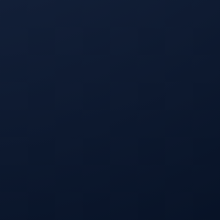
仗中，拿下了一场堪称金贵的胜利，美国队则满脸落寞，他们
”，这场胜利，对于乌拉圭来说，不仅是三分，更是一种精神
暴力美学与细腻技术的进球，以及无数次与对手肉搏的强硬表
交织下熠熠生辉，他的名字，注定将与这场比赛，以及2026
也仅仅是这组死亡之组血腥厮杀的开端，未来的剧情，只会
绝杀乌兹别克斯坦
难支，门神封神一战