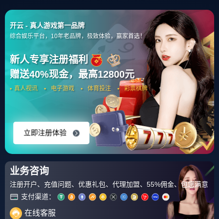
开云专注提供全球足球篮球赛事即时比分直播服务，kaiyun确保数据精准可靠。
中文版
English
Web navigation
Home
实时比分
Content
开云体育官方网站-冰火两重天！2026世界杯F组冰岛
碾压秘鲁，内马尔独木难支，门神封神一战
Publisher:开云世界杯2026
Time:2026-06-16
Number:87
2026年6月18日,卡塔尔卢赛尔体育场，世界杯F组首轮迎来一场极具
戏剧性的对决，冰岛队以3:0的悬殊比分碾压秘鲁队，不仅延续了他们
“维京战吼”的传奇，更让整个足球世界为之侧目，而秘鲁队头号球星
内马尔虽然拼尽全力，却难以挽救球队的溃败——更讽刺的是，秘鲁