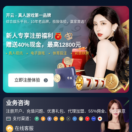
开云专注提供全球足球篮球赛事即时比分直播服务，kaiyun确保数据精准可靠。
中文版
English
Web navigation
Home
实时比分
Content
开云体育在线-非洲雄狮怒吼，喀麦隆力克比利时，奥
斯梅恩闪耀D组关键战
Publisher:开云世界杯2026
Time:2026-06-16
Number:84
2026年世界杯D组的出线形势,在昨晚经历了一场惊天动地的转折，当
主裁判吹响终场哨音的那一刻，喀麦隆国家体育场陷入了彻底的疯
狂，4万多名球迷的欢呼声几乎掀翻了整座体育场的穹顶，而在球场中
央，维克托·奥斯梅恩高高跃起，双拳紧握，眼中闪烁着英雄般的光