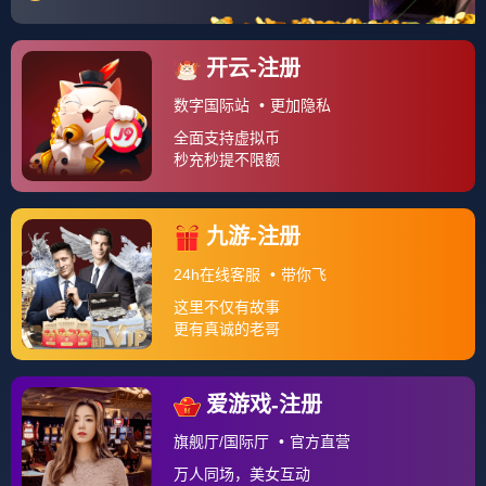
芒，就在刚刚结束的这场D组关键战役中，喀麦隆以2比1力克世界排
名第二的“欧洲红魔”比利时，将小组出线的主动权牢牢握在了自己手
中。
这是一场足以载入非洲足球史册的比赛,无论从哪个角度来看，比利时
都是纸面实力占优的一方，拥有德布劳内、库尔图瓦、卢卡库等世界
级球星的比利时队，近年来始终位居国际足联排名前列，是公认的夺
冠热门之一，而喀麦隆，尽管也是非洲足坛的传统劲旅，但在国际大
赛上面对欧洲顶级强队时，往往难以突破那道无形的天花板，足球的
魅力恰恰在于，绿茵场上的胜负从来不是由数据统计和纸面实力决定
的。
比赛从一开始就充满了火药味,喀麦隆队在主教练的部署下，采取了针
对性极强的逼抢战术，尤其是锋线核心奥斯梅恩，他几乎以一己之力
搅乱了比利时整条后防线，开场仅仅第8分钟，奥斯梅恩就用一次标志
性的强行突破制造了比利时中卫的犯规，为喀麦隆赢得了一个位置极
佳的任意球，可惜的是，这次机会未能转化成进球，但真正的猛兽从
来不会因为一次失手而放弃猎杀，他们只会潜伏得更深，等待更致命
的一击。