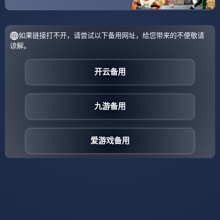
易边再战,比利时队明显加强了攻势，第56分钟，德布劳内送出一记手
术刀般的直塞，卢卡库心领神会，铲射破门，将比分扳为1比1，那一
刻，不少人以为比利时即将像往常一样，用强大的整体实力碾压对
手，但喀麦隆没有重蹈覆辙，他们没有慌乱，没有退缩，奥斯梅恩高
高昂起头，他用力拍手，大声喊着，把队友们重新凝聚在一起。
真正的转折发生在第73分钟,喀麦隆获得前场界外球，奥斯梅恩在禁区
争顶时被比利时后卫拉倒，主裁判果断指向了点球点，这是比赛的天
平再次倾斜的时刻，奥斯梅恩亲自站上点球点，面对世界最佳门将之
一的库尔图瓦，他没有丝毫犹豫，一记力道十足推射中路，皮球在库
尔图瓦的脚边滚入网窝，2比1，喀麦隆重新取得领先！奥斯梅恩一传
一射，本届世界杯进球数来到四粒，他与姆巴佩在此刻并列为射手榜